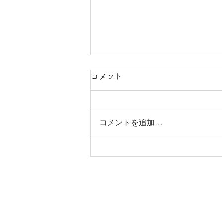
コメント
コメントを追加…
【お知らせ】半透明ポリ袋～
販売再開～
​ホーム
会社案内
​
​・代表挨拶
​・電
・会社概要
・在庫