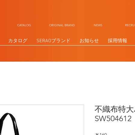
CATALOG ORIGINAL BRAND NEWS RECR
カタログ
SERAOブランド
お知らせ
採用情報
不織布特
SW504612
価
￥160